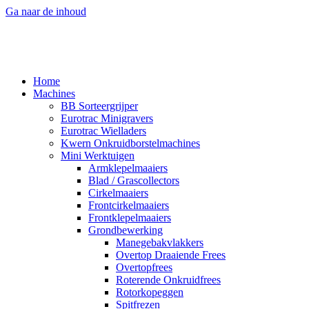
Ga naar de inhoud
Home
Machines
BB Sorteergrijper
Eurotrac Minigravers
Eurotrac Wielladers
Kwern Onkruidborstelmachines
Mini Werktuigen
Armklepelmaaiers
Blad / Grascollectors
Cirkelmaaiers
Frontcirkelmaaiers
Frontklepelmaaiers
Grondbewerking
Manegebakvlakkers
Overtop Draaiende Frees
Overtopfrees
Roterende Onkruidfrees
Rotorkopeggen
Spitfrezen