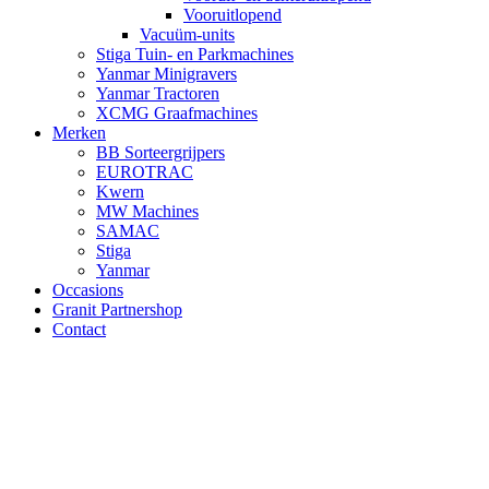
Vooruitlopend
Vacuüm-units
Stiga Tuin- en Parkmachines
Yanmar Minigravers
Yanmar Tractoren
XCMG Graafmachines
Merken
BB Sorteergrijpers
EUROTRAC
Kwern
MW Machines
SAMAC
Stiga
Yanmar
Occasions
Granit Partnershop
Contact