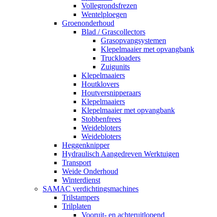
Vollegrondsfrezen
Wentelploegen
Groenonderhoud
Blad / Grascollectors
Grasopvangsystemen
Klepelmaaier met opvangbank
Truckloaders
Zuigunits
Klepelmaaiers
Houtklovers
Houtversnipperaars
Klepelmaaiers
Klepelmaaier met opvangbank
Stobbenfrees
Weidebloters
Weidebloters
Heggenknipper
Hydraulisch Aangedreven Werktuigen
Transport
Weide Onderhoud
Winterdienst
SAMAC verdichtingsmachines
Trilstampers
Trilplaten
Vooruit- en achteruitlopend